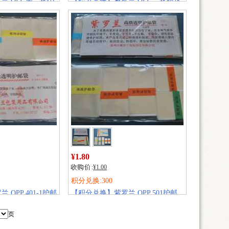
版、水浒五小型张护邮袋
销量:
217
¥1.80
¥1.00
积分兑换:300
OPP 401-1护邮
【积分兑换】紫罗兰 OPP 501护邮
邮袋）
袋（混合型邮票护邮袋）
销量:
200
页