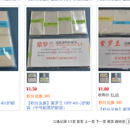
张护邮袋(三轮生肖大版,永乐宫等)
版张护邮袋
销量:
284
销量:
163
¥1.50
¥1.80
¥1.00
积分兑换:300
积分兑换:300
401护邮
【积分兑换】紫罗兰 OPP 401-2护邮
袋（中号邮票护邮袋）
【积分兑换】紫罗兰 
销量:
190
袋（大号邮票护
销量:
174
12条记录 1/1页 首页 上一页 下一页 尾页 跳转至: