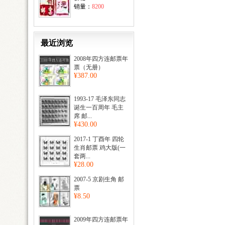
销量：
8200
最近浏览
2008年四方连邮票年
票（无册）
¥387.00
1993-17 毛泽东同志
诞生一百周年 毛主
席 邮...
¥430.00
2017-1 丁酉年 四轮
生肖邮票 鸡大版(一
套两...
¥28.00
2007-5 京剧生角 邮
票
¥8.50
2009年四方连邮票年