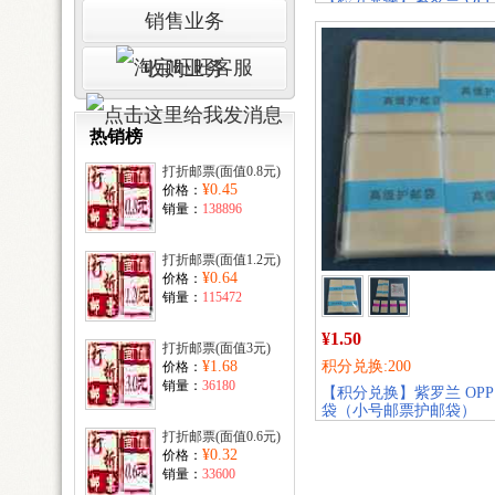
西湖白鹤桥小型张护邮袋
销售业务
销量:
130
收购业务
热销榜
打折邮票(面值0.8元)
¥0.45
价格：
销量：
138896
打折邮票(面值1.2元)
¥0.64
价格：
销量：
115472
¥1.50
打折邮票(面值3元)
¥1.68
积分兑换:200
价格：
销量：
36180
【积分兑换】紫罗兰 OPP 
袋（小号邮票护邮袋）
销量:
194
打折邮票(面值0.6元)
¥0.32
价格：
销量：
33600