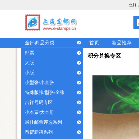
您好
全部商品分类
首页
新品推荐
邮票
积分兑换专区
大版
小版
小型张/小全张
特殊版张/型张/全张
吉祥号码专区
小本票/大本册
最佳邮票评选系列
恭贺新禧系列