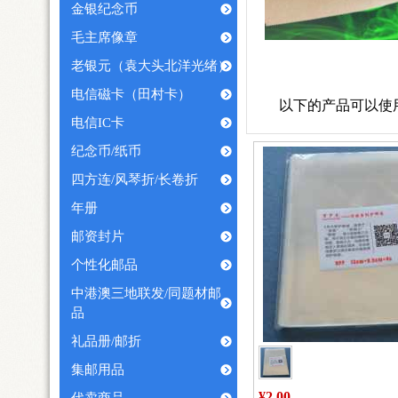
金银纪念币
毛主席像章
老银元（袁大头北洋光绪）
电信磁卡（田村卡）
以下的产品可以使
电信IC卡
纪念币/纸币
四方连/风琴折/长卷折
年册
邮资封片
个性化邮品
中港澳三地联发/同题材邮
品
礼品册/邮折
集邮用品
¥2.00