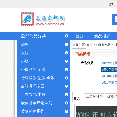
您好
全部商品分类
首页
新品推荐
邮票
当前位置:
首页
>>
所有产品
>>
大版
商品筛选
小版
产品分类：
1992年邮
小型张/小全张
2003年邮
2014年邮
特殊版张/型张/全张
2025年邮
吉祥号码专区
小本票/大本册
上架时间
价格
排列：
最佳邮票评选系列
恭贺新禧系列