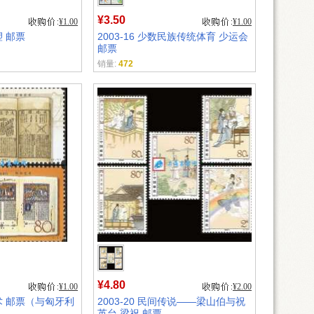
¥3.50
¥1.00
¥1.00
塑 邮票
2003-16 少数民族传统体育 少运会
邮票
销量:
472
¥4.80
¥1.00
¥2.00
艺术 邮票（与匈牙利
2003-20 民间传说——梁山伯与祝
英台 梁祝 邮票