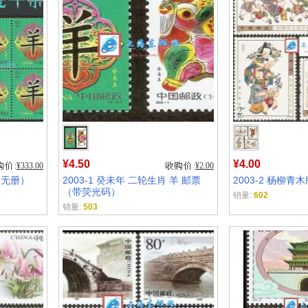
¥4.50
¥4.00
¥333.00
¥2.00
（无册）
2003-1 癸未年 二轮生肖 羊 邮票
2003-2 杨柳青
（带荧光码）
销量:
602
销量:
503