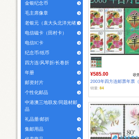
金银纪念币
毛主席像章
老银元（袁大头北洋光绪）
电信磁卡（田村卡）
电信IC卡
纪念币/纸币
四方连/风琴折/长卷折
年册
¥585.00
2003年四方连邮票年票
邮资封片
销量:
84
个性化邮品
中港澳三地联发/同题材邮
品
礼品册/邮折
集邮用品