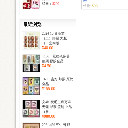
销量：
8200
销量:
593
最近浏览
2024-16 莫高窟
（二）邮票 大版
（一套四版，...
¥48.00
T166 景德镇瓷器
邮票 原胶全品
¥4.50
T60 宫灯 邮票 原胶
全品
¥155.00
文4K 祝毛主席万寿
无疆 邮票 盖销 上品
（参...
¥980.00
2021-4M 五牛图 双