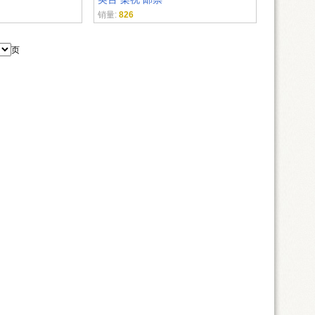
销量:
826
页