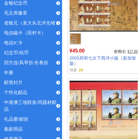
金银纪念币
毛主席像章
老银元（袁大头北洋光绪）
电信磁卡（田村卡）
电信IC卡
¥45.00
¥27.00
纪念币/纸币
2005郑和七次下西洋小版（新加坡
四方连/风琴折/长卷折
版）
销量:
24
年册
邮资封片
个性化邮品
中港澳三地联发/同题材邮
品
礼品册/邮折
集邮用品