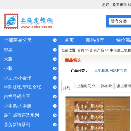
您好，欢迎来到上
全部商品分类
首页
新品推荐
特价商
邮票
当前位置:
首页
>>
所有产品
>>
中港澳三地联
大版
商品筛选
小版
产品分类：
三地联发/同题材套票
小型张/小全张
上架时间
价格
点击量
特殊版张/型张/全张
排列：
吉祥号码专区
小本票/大本册
最佳邮票评选系列
恭贺新禧系列