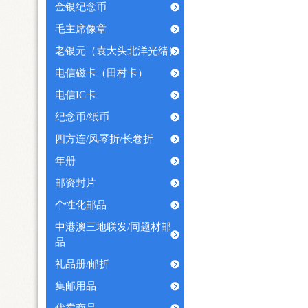
金银纪念币
毛主席像章
老银元（袁大头北洋光绪）
电信磁卡（田村卡）
电信IC卡
纪念币/纸币
四方连/风琴折/长卷折
年册
邮资封片
个性化邮品
中港澳三地联发/同题材邮
品
礼品册/邮折
集邮用品