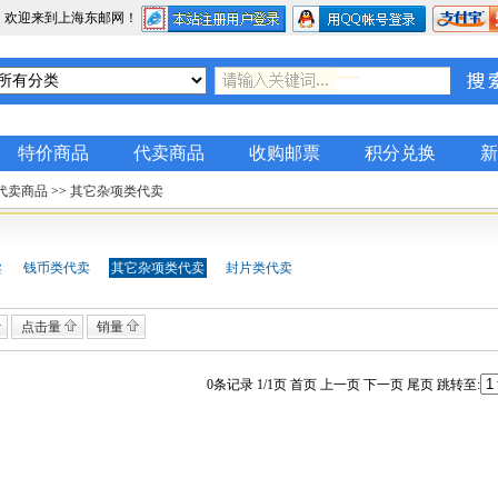
，欢迎来到上海东邮网！
特价商品
代卖商品
收购邮票
积分兑换
新
代卖商品
>>
其它杂项类代卖
卖
钱币类代卖
其它杂项类代卖
封片类代卖
点击量
销量
0条记录 1/1页 首页 上一页 下一页 尾页 跳转至: