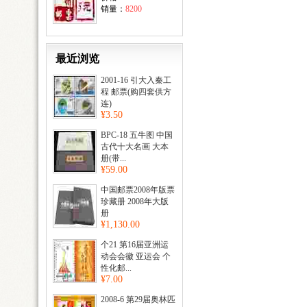
销量：
8200
最近浏览
2001-16 引大入秦工
程 邮票(购四套供方
连)
¥3.50
BPC-18 五牛图 中国
古代十大名画 大本
册(带...
¥59.00
中国邮票2008年版票
珍藏册 2008年大版
册
¥1,130.00
个21 第16届亚洲运
动会会徽 亚运会 个
性化邮...
¥7.00
2008-6 第29届奥林匹