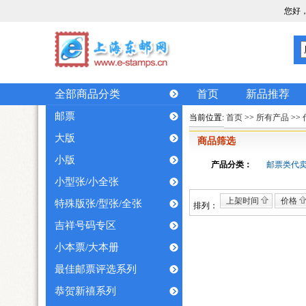
您好
全部商品分类
首页
新品推荐
邮票
当前位置:
首页
>>
所有产品
>>
大版
商品筛选
小版
产品分类：
邮票类代
小型张/小全张
上架时间
价格
特殊版张/型张/全张
排列：
吉祥号码专区
小本票/大本册
最佳邮票评选系列
恭贺新禧系列