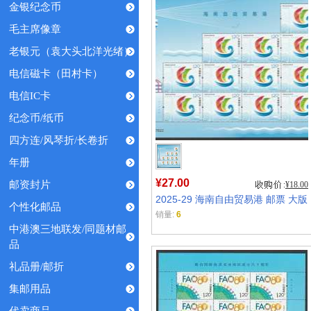
金银纪念币
毛主席像章
老银元（袁大头北洋光绪）
电信磁卡（田村卡）
电信IC卡
纪念币/纸币
四方连/风琴折/长卷折
年册
¥27.00
邮资封片
¥18.00
2025-29 海南自由贸易港 邮票 大版
个性化邮品
销量:
6
中港澳三地联发/同题材邮
品
礼品册/邮折
集邮用品