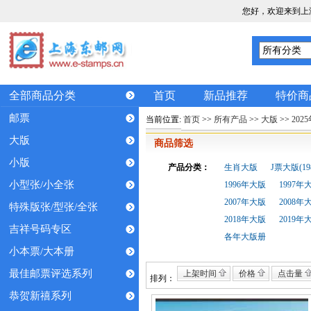
您好，欢迎来到上
全部商品分类
首页
新品推荐
特价商
邮票
当前位置:
首页
>>
所有产品
>>
大版
>>
202
大版
商品筛选
小版
产品分类：
生肖大版
J票大版(198
小型张/小全张
1996年大版
1997年
2007年大版
2008年
特殊版张/型张/全张
2018年大版
2019年
吉祥号码专区
各年大版册
小本票/大本册
最佳邮票评选系列
上架时间
价格
点击量
排列：
恭贺新禧系列