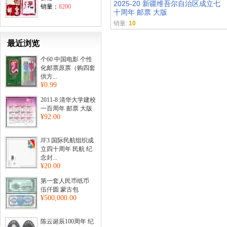
2025-20 新疆维吾尔自治区成立七
销量：
8200
十周年 邮票 大版
销量:
10
最近浏览
个60 中国电影 个性
化邮票原票（购四套
供方...
¥0.99
2011-8 清华大学建校
一百周年 邮票 大版
¥92.00
JF3 国际民航组织成
立四十周年 民航 纪
念封...
¥20.00
第一套人民币纸币
伍仟圆 蒙古包
¥500,000.00
陈云诞辰100周年 纪