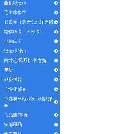
金银纪念币
毛主席像章
老银元（袁大头北洋光绪）
电信磁卡（田村卡）
电信IC卡
纪念币/纸币
四方连/风琴折/长卷折
年册
邮资封片
个性化邮品
中港澳三地联发/同题材邮
品
礼品册/邮折
集邮用品