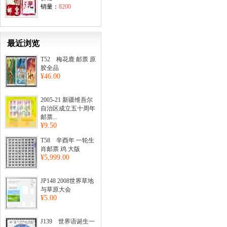
销量：
8200
最近浏览
T52 梅花鹿 邮票 原
胶全品
¥46.00
2005-21 新疆维吾尔
自治区成立五十周年
邮票...
¥9.50
T58 辛酉年 一轮生
肖邮票 鸡 大版
¥5,999.00
JP148 2008世界草地
与草原大会
¥5.00
J139 世界语诞生一