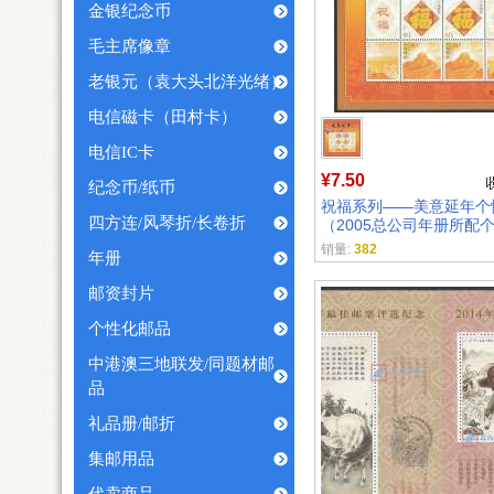
金银纪念币
毛主席像章
老银元（袁大头北洋光绪）
电信磁卡（田村卡）
电信IC卡
¥7.50
纪念币/纸币
祝福系列——美意延年个
四方连/风琴折/长卷折
（2005总公司年册所配
销量:
382
年册
邮资封片
个性化邮品
中港澳三地联发/同题材邮
品
礼品册/邮折
集邮用品