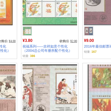
¥3.80
¥9.00
¥4.00
¥2.00
性化
祝福系列——吉祥如意个性化
2016年最佳邮票
个性化）
（2004总公司年册所配个性化）
销量:
167
销量:
386