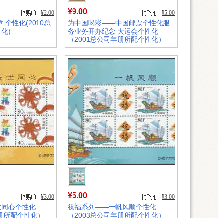
¥9.00
¥2.00
¥5.00
 个性化(2010总
为中国喝彩——中国邮票个性化服
化)
务业务开办纪念 大运会个性化
（2001总公司年册所配个性化）
销量:
354
¥5.00
¥3.00
¥3.00
世同心个性化
祝福系列——一帆风顺个性化
年册所配个性化）
（2003总公司年册所配个性化）