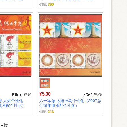
销量:
360
¥5.00
¥2.00
¥3.00
想 火炬个性化
八一军徽 太阳神鸟个性化（2007总
年册所配个性化）
公司年册所配个性化）
销量:
213
页