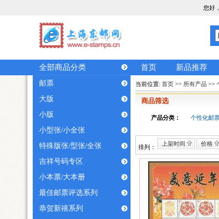
您好
全部商品分类
首页
新品推荐
邮票
当前位置:
首页
>>
所有产品
>>
大版
商品筛选
小版
产品分类：
个性化邮
小型张/小全张
上架时间
价格
特殊版张/型张/全张
排列：
吉祥号码专区
小本票/大本册
最佳邮票评选系列
恭贺新禧系列