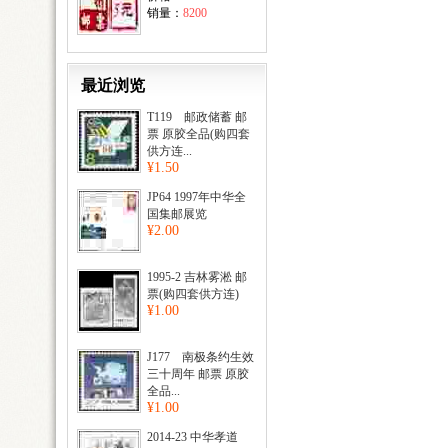
销量：
8200
最近浏览
T119 邮政储蓄 邮
票 原胶全品(购四套
供方连...
¥1.50
JP64 1997年中华全
国集邮展览
¥2.00
1995-2 吉林雾淞 邮
票(购四套供方连)
¥1.00
J177 南极条约生效
三十周年 邮票 原胶
全品...
¥1.00
2014-23 中华孝道