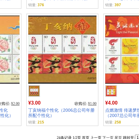
销量:
376
销量:
397
¥3.00
¥4.00
¥2.00
¥1.00
性化
丁亥纳福个性化（2006总公司年册
点燃激情 传递梦
个性化）
所配个性化）
（2007总公司
销量:
215
销量:
258
24条记录 1/2页 首页 上一页
下一页
尾页
跳转至: