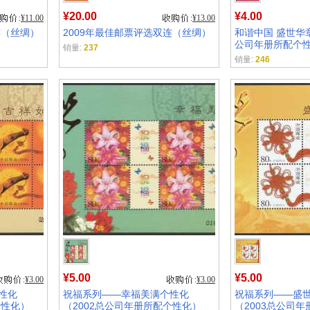
¥20.00
¥4.00
¥11.00
¥13.00
连（丝绸）
2009年最佳邮票评选双连（丝绸）
和谐中国 盛世华章
公司年册所配个性
销量:
237
销量:
246
¥5.00
¥5.00
¥3.00
¥3.00
性化
祝福系列——幸福美满个性化
祝福系列——盛
个性化）
（2002总公司年册所配个性化）
（2003总公司