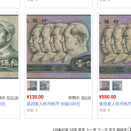
¥130.00
¥550.00
¥552.00
¥84.00
0元
第四套人民币纸币 90版100元
第四套人民币纸币 
销量:
1
销量:
0
119条记录 1/6页 首页 上一页
下一页
尾页
跳转至: