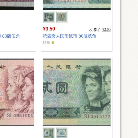
¥3.50
¥2.00
 80版伍角
第四套人民币纸币 80版贰角
销量:
0