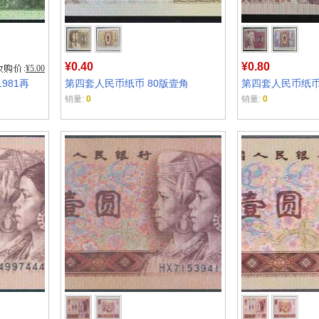
¥0.40
¥0.80
¥5.00
981再
第四套人民币纸币 80版壹角
第四套人民币纸币
销量:
0
销量:
0