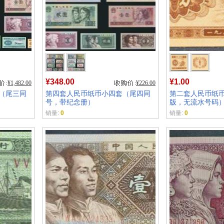
¥348.00
¥1.00
¥1,482.00
¥226.00
（尾三同
第四套人民币纸币小四套（尾四同
第二套人民币纸币 
号，带纪念册）
版，无流水号码
销量:
0
销量:
0