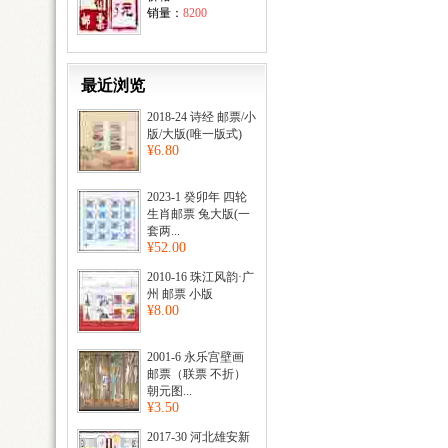
销量：
8200
最近浏览
2018-24 诗经 邮票/小
版/大版(唯一版式)
¥6.80
2023-1 癸卯年 四轮
生肖邮票 兔大版(一
套两...
¥52.00
2010-16 珠江风韵·广
州 邮票 小版
¥8.00
2001-6 永乐宫壁画
邮票（联票 不折）
朝元图...
¥3.50
2017-30 河北雄安新