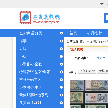
您好
全部商品分类
首页
新品推荐
邮票
当前位置:
首页
>>
所有产品
>>
大版
商品筛选
小版
产品分类：
一版纸币
小型张/小全张
上架时间
价格
特殊版张/型张/全张
排列：
吉祥号码专区
小本票/大本册
最佳邮票评选系列
恭贺新禧系列