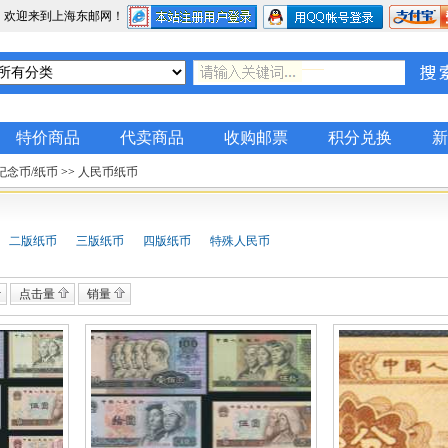
，欢迎来到上海东邮网！
特价商品
代卖商品
收购邮票
积分兑换
新
纪念币/纸币
>>
人民币纸币
二版纸币
三版纸币
四版纸币
特殊人民币
点击量
销量