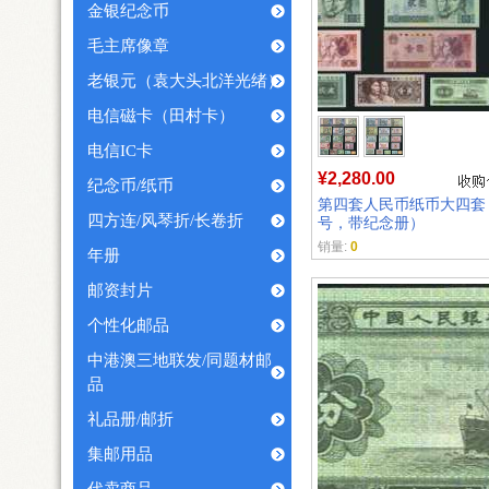
金银纪念币
毛主席像章
老银元（袁大头北洋光绪）
电信磁卡（田村卡）
电信IC卡
¥2,280.00
纪念币/纸币
第四套人民币纸币大四套
四方连/风琴折/长卷折
号，带纪念册）
销量:
0
年册
邮资封片
个性化邮品
中港澳三地联发/同题材邮
品
礼品册/邮折
集邮用品