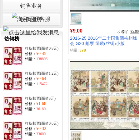
销售业务
收购业务
¥9.00
¥5.00
2016-25 2016年二十国集团杭州峰
热销榜
会 G20 邮票 绢质(丝绸)小版
打折邮票(面值0.8元)
销量:
378
¥0.45
价格：
销量：
138896
打折邮票(面值1.2元)
¥0.64
价格：
销量：
115472
打折邮票(面值3元)
¥1.68
价格：
销量：
36180
打折邮票(面值0.6元)
¥0.32
价格：
销量：
33600