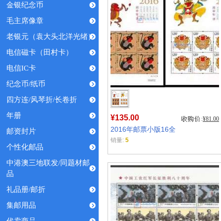
金银纪念币
毛主席像章
老银元（袁大头北洋光绪）
电信磁卡（田村卡）
电信IC卡
纪念币/纸币
四方连/风琴折/长卷折
年册
¥135.00
¥81.00
2016年邮票小版16全
邮资封片
销量:
5
个性化邮品
中港澳三地联发/同题材邮
品
礼品册/邮折
集邮用品