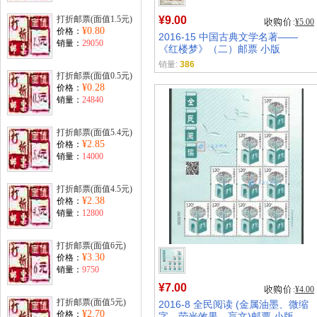
打折邮票(面值1.5元)
¥9.00
¥5.00
¥0.80
价格：
2016-15 中国古典文学名著——
销量：
29050
《红楼梦》（二）邮票 小版
销量:
386
打折邮票(面值0.5元)
¥0.28
价格：
销量：
24840
打折邮票(面值5.4元)
¥2.85
价格：
销量：
14000
打折邮票(面值4.5元)
¥2.38
价格：
销量：
12800
打折邮票(面值6元)
¥3.30
价格：
销量：
9750
¥7.00
¥4.00
打折邮票(面值5元)
2016-8 全民阅读 (金属油墨、微缩
¥2.70
价格：
字、荧光效果、盲文)邮票 小版