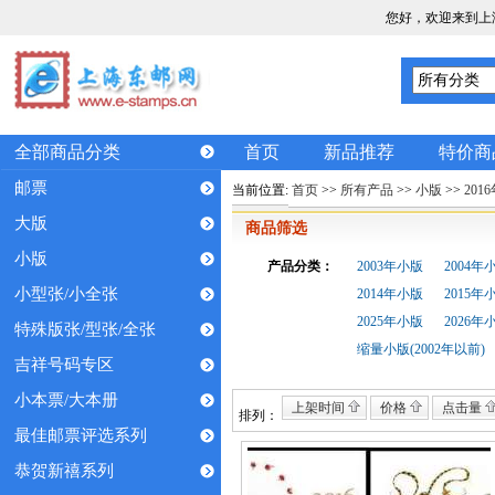
您好，欢迎来到上
全部商品分类
首页
新品推荐
特价商
邮票
当前位置:
首页
>>
所有产品
>>
小版
>>
201
大版
商品筛选
小版
产品分类：
2003年小版
2004年
小型张/小全张
2014年小版
2015年
2025年小版
2026年
特殊版张/型张/全张
缩量小版(2002年以前)
吉祥号码专区
小本票/大本册
上架时间
价格
点击量
排列：
最佳邮票评选系列
恭贺新禧系列