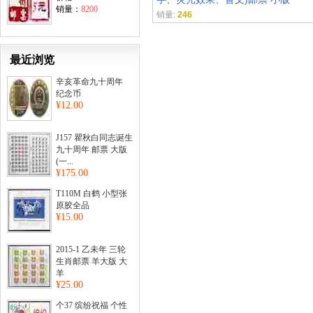
销量：
8200
销量:
246
最近浏览
辛亥革命九十周年
纪念币
¥12.00
J157 瞿秋白同志诞生
九十周年 邮票 大版
(一...
¥175.00
T110M 白鹤 小型张
原胶全品
¥15.00
2015-1 乙未年 三轮
生肖邮票 羊大版 大
羊
¥25.00
个37 缤纷祝福 个性